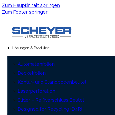
Zum Hauptinhalt springen
Zum Footer springen
Lösungen & Produkte
Automatenfolien
Deckelfolien
Kontur- und Standbodenbeutel
Laserperforation
Slider – Reißverschluss Beutel
Designed for Recycling (D4R)