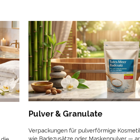
Pulver & Granulate
Verpackungen für pulverförmige Kosmet
wie Badezusätze oder Maskenpulver — a
 die