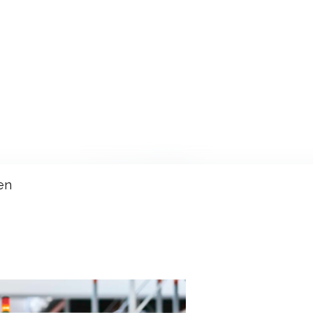
rken. Hochwertige Optik am POS, mit
en