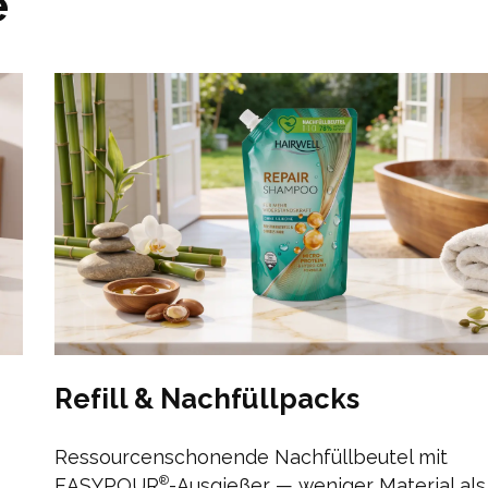
e
Refill & Nachfüllpacks
Ressourcenschonende Nachfüllbeutel mit
EASYPOUR
-Ausgießer — weniger Material als
®