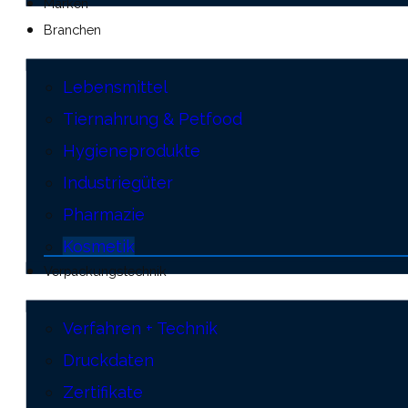
Marken
Branchen
Lebensmittel
Tiernahrung & Petfood
Hygieneprodukte
Industriegüter
Pharmazie
Kosmetik
Verpackungstechnik
Verfahren + Technik
Druckdaten
Zertifikate