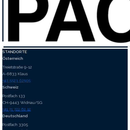
STANDORTE
Österreich
Treietstraße 9-12
A-6833 Klaus
+43 5523 62505
Schweiz
Postfach 133
CH-9443 Widnau/SG
+41 71 722 62 12
Deutschland
Postfach 3305