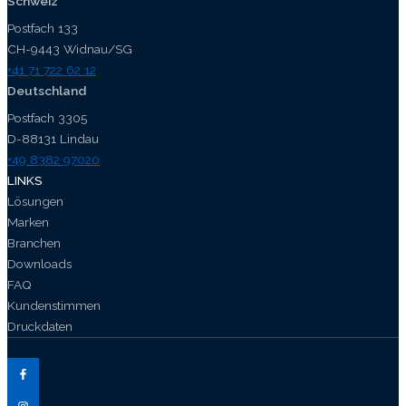
Schweiz
Postfach 133
CH-9443 Widnau/SG
+41 71 722 62 12
Deutschland
Postfach 3305
D-88131 Lindau
+49 8382 97020
LINKS
Lösungen
Marken
Branchen
Downloads
FAQ
Kundenstimmen
Druckdaten