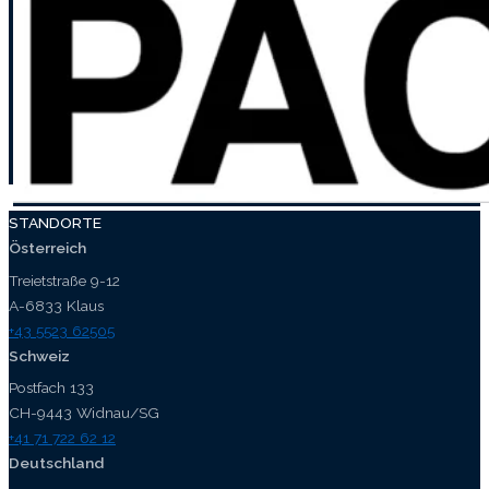
STANDORTE
Österreich
Treietstraße 9-12
A-6833 Klaus
+43 5523 62505
Schweiz
Postfach 133
CH-9443 Widnau/SG
+41 71 722 62 12
Deutschland