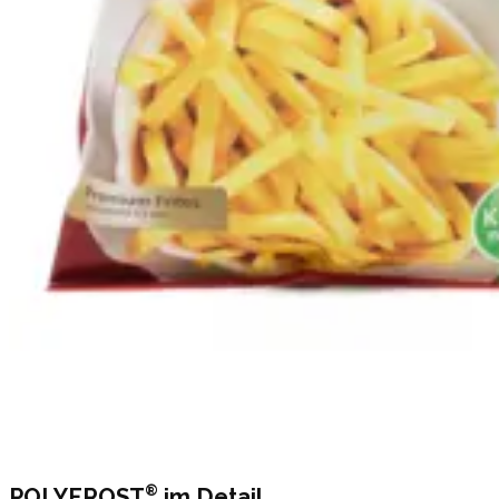
®
POLYFROST
im Detail