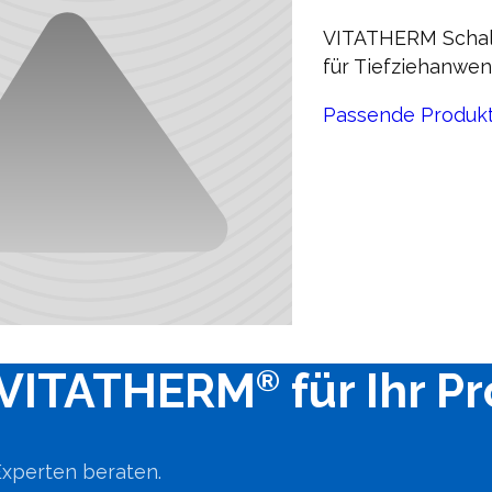
VITATHERM Schale
für Tiefziehanwen
Passende Produk
®
VITATHERM
für Ihr P
Experten beraten.