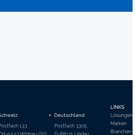
LINKS
Schweiz
Deutschland
Lösungen
Marken
Postfach 133
Postfach 3305
Branchen
CH-9443 Widnau/SG
D-88131 Lindau