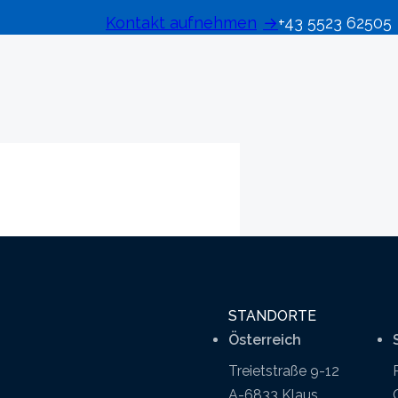
Kontakt aufnehmen
+43 5523 62505
STANDORTE
Österreich
Treietstraße 9-12
A-6833 Klaus