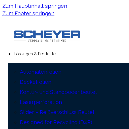
Zum Hauptinhalt springen
Zum Footer springen
Lösungen & Produkte
Automatenfolien
Deckelfolien
Kontur- und Standbodenbeutel
Laserperforation
Slider – Reißverschluss Beutel
Designed for Recycling (D4R)