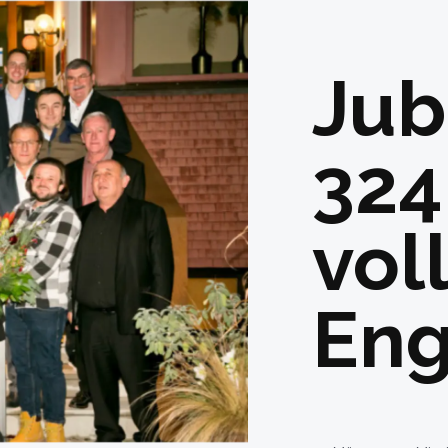
Jub
324
vol
En