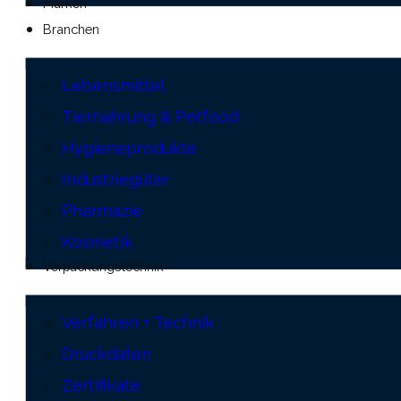
Marken
Branchen
Lebensmittel
Tiernahrung & Petfood
Hygieneprodukte
Industriegüter
Pharmazie
Kosmetik
Verpackungstechnik
Verfahren + Technik
Druckdaten
Zertifikate