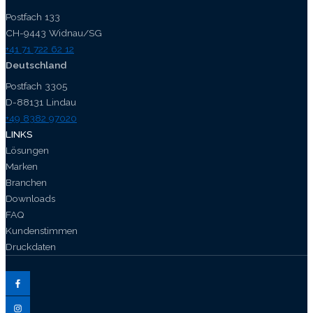
Postfach 133
CH-9443 Widnau/SG
+41 71 722 62 12
Deutschland
Postfach 3305
D-88131 Lindau
+49 8382 97020
LINKS
Lösungen
Marken
Branchen
Downloads
FAQ
Kundenstimmen
Druckdaten