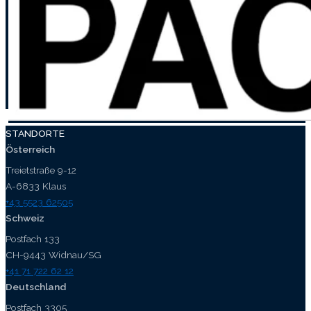
STANDORTE
Österreich
Treietstraße 9-12
A-6833 Klaus
+43 5523 62505
Schweiz
Postfach 133
CH-9443 Widnau/SG
+41 71 722 62 12
Deutschland
Postfach 3305