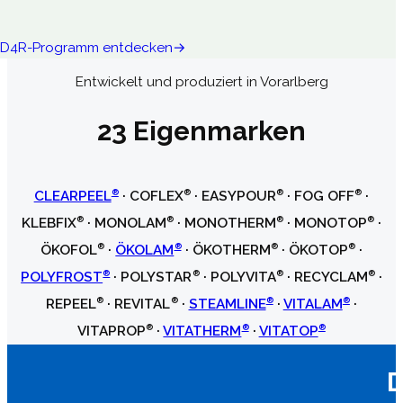
D4R-Programm entdecken
Entwickelt und produziert in Vorarlberg
23 Eigenmarken
®
®
®
®
CLEARPEEL
·
COFLEX
·
EASYPOUR
·
FOG OFF
·
®
®
®
®
KLEBFIX
·
MONOLAM
·
MONOTHERM
·
MONOTOP
·
®
®
®
®
ÖKOFOL
·
ÖKOLAM
·
ÖKOTHERM
·
ÖKOTOP
·
®
®
®
®
POLYFROST
·
POLYSTAR
·
POLYVITA
·
RECYCLAM
·
®
®
®
®
REPEEL
·
REVITAL
·
STEAMLINE
·
VITALAM
·
®
®
®
VITAPROP
·
VITATHERM
·
VITATOP
D