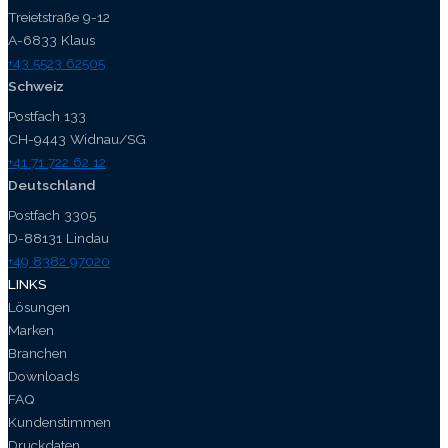
Treietstraße 9-12
A-6833 Klaus
+43 5523 62505
Schweiz
Postfach 133
CH-9443 Widnau/SG
+41 71 722 62 12
Deutschland
Postfach 3305
D-88131 Lindau
+49 8382 97020
LINKS
Lösungen
Marken
Branchen
Downloads
FAQ
Kundenstimmen
Druckdaten